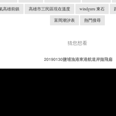
氣高雄前鎮
高雄市三民區現在溫度
windguru 東石
富岡潮汐表
熱門搜尋
猜您想看
20190130鹽埔漁港東港航道岸拋飛扁