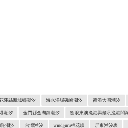
花蓮縣新城鄉潮汐
海水浴場磯崎潮汐
衝浪大灣潮汐
港潮汐
金門縣金湖鎮潮汐
衝浪東澳漁港與龜吼漁港間
彌陀潮汐
台灣潮汐
windguru棉花嶼
屏東潮汐表