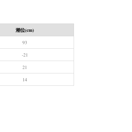
潮位(cm)
93
-21
21
14