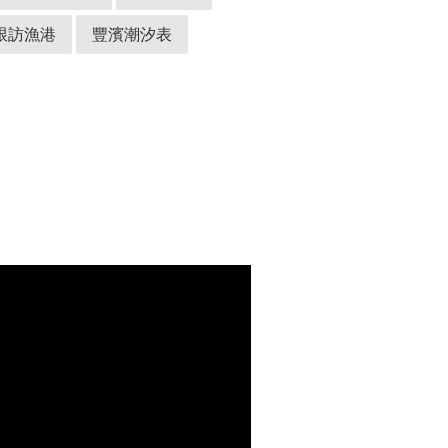
跟訪漁港
豐濱潮汐表