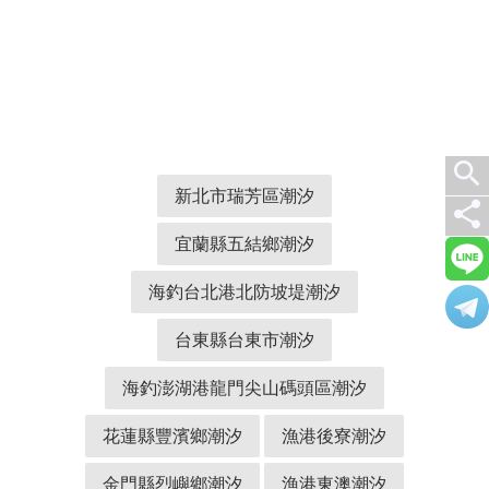
search
新北市瑞芳區潮汐
share
宜蘭縣五結鄉潮汐
海釣台北港北防坡堤潮汐
台東縣台東市潮汐
海釣澎湖港龍門尖山碼頭區潮汐
花蓮縣豐濱鄉潮汐
漁港後寮潮汐
金門縣烈嶼鄉潮汐
漁港東澳潮汐