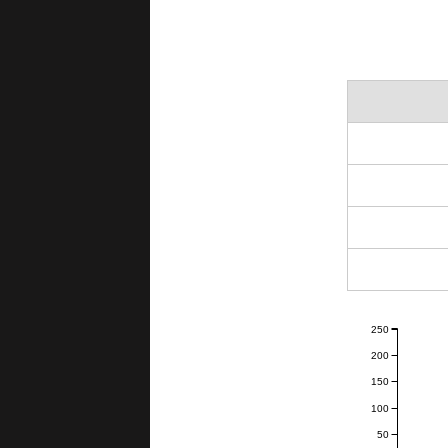
250
200
150
100
50