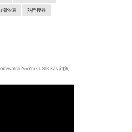
山潮汐表
熱門搜尋
/watch?v=Ym7-LSIKSZs 釣魚