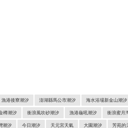
漁港後寮潮汐
澎湖縣馬公市潮汐
海水浴場新金山潮汐
金樽潮汐
衝浪風吹砂潮汐
漁港龜吼潮汐
衝浪蜜月
灣潮汐
今日潮汐
天元宮天氣
大園潮汐
芳苑的