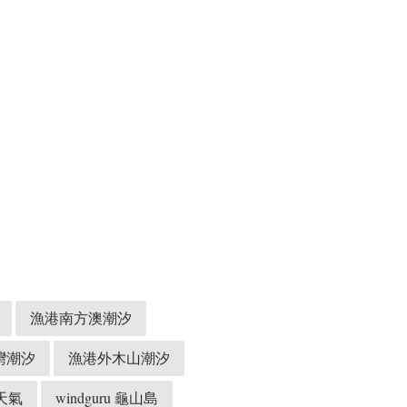
漁港南方澳潮汐
灣潮汐
漁港外木山潮汐
天氣
windguru 龜山島